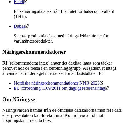
Fineli
Finsk näringsdatabas från Institutet för hälsa och välfärd
(THL).
Dabas
Svensk produktdatabas med näringsdeklarationer för
varumärkesprodukter.
Näringsrekommendationer
RI
(rekommenderat intag) anger det dagliga intag som täcker
behovet hos de flesta i en befolkningsgrupp.
AI
(adekvat intag)
används när underlaget inte räcker för att fastställa ett RI.
Nordiska näringsrekommendationer NNR 2023
EU-förordning 1169/2011 om dagligt referensintag
Om Näring.se
Näringsvärden hämtas från de officiella datakällorna men fel i data
eller presentation kan förekomma. Kontrollera alltid mot
ursprungskällan vid behov.