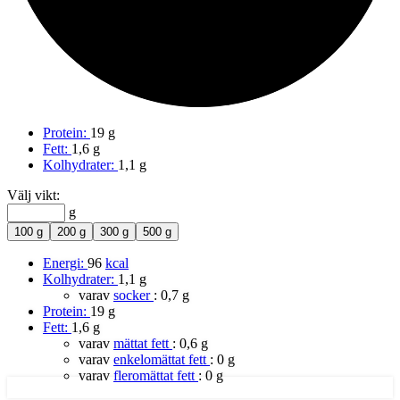
Protein:
19 g
Fett:
1,6 g
Kolhydrater:
1,1 g
Välj vikt:
g
100 g
200 g
300 g
500 g
Energi:
96
kcal
Kolhydrater:
1,1 g
varav
socker
:
0,7 g
Protein:
19 g
Fett:
1,6 g
varav
mättat fett
:
0,6 g
varav
enkelomättat fett
:
0 g
varav
fleromättat fett
:
0 g