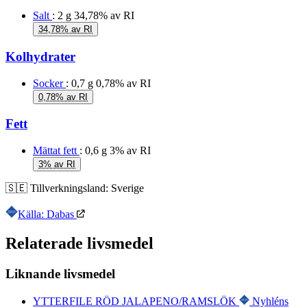
Salt
: 2 g
34,78% av RI
34,78% av RI
Kolhydrater
Socker
: 0,7 g
0,78% av RI
0,78% av RI
Fett
Mättat fett
: 0,6 g
3% av RI
3% av RI
🇸🇪
Tillverkningsland:
Sverige
Källa: Dabas
Relaterade livsmedel
Liknande livsmedel
YTTERFILE RÖD JALAPENO/RAMSLÖK
Nyhléns