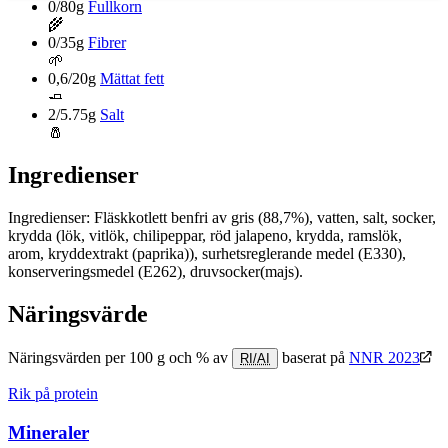
0/80g
Fullkorn
🌾
0/35g
Fibrer
🌱
0,6/20g
Mättat fett
🧈
2/5.75g
Salt
🧂
Ingredienser
Ingredienser: Fläskkotlett benfri av gris (88,7%), vatten, salt, socker,
krydda (lök, vitlök, chilipeppar, röd jalapeno, krydda, ramslök,
arom, kryddextrakt (paprika)), surhetsreglerande medel (E330),
konserveringsmedel (E262), druvsocker(majs).
Näringsvärde
Näringsvärden per 100 g och % av
baserat på
NNR 2023
RI/AI
Rik på protein
Mineraler