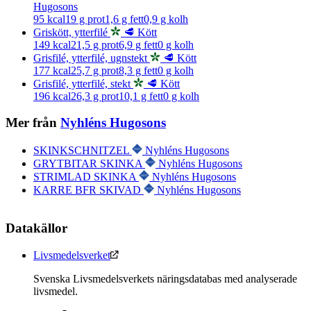
Hugosons
95
kcal
19
g prot
1,6
g fett
0,9
g kolh
Griskött, ytterfilé
🥩 Kött
149
kcal
21,5
g prot
6,9
g fett
0
g kolh
Grisfilé, ytterfilé, ugnstekt
🥩 Kött
177
kcal
25,7
g prot
8,3
g fett
0
g kolh
Grisfilé, ytterfilé, stekt
🥩 Kött
196
kcal
26,3
g prot
10,1
g fett
0
g kolh
Mer från
Nyhléns Hugosons
SKINKSCHNITZEL
Nyhléns Hugosons
GRYTBITAR SKINKA
Nyhléns Hugosons
STRIMLAD SKINKA
Nyhléns Hugosons
KARRE BFR SKIVAD
Nyhléns Hugosons
Datakällor
Livsmedelsverket
Svenska Livsmedelsverkets näringsdatabas med analyserade
livsmedel.