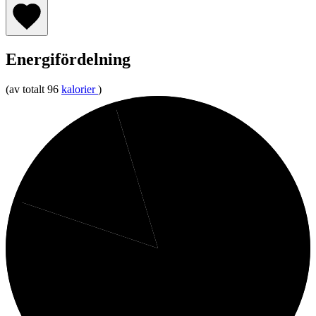
Energifördelning
(av totalt 96
kalorier
)
5%
Kolhydrater
15%
Fett
80%
Protein