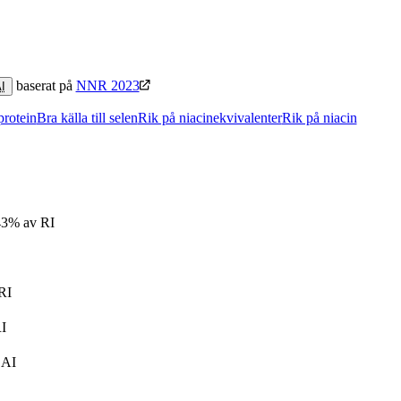
baserat på
NNR 2023
I
protein
Bra källa till selen
Rik på niacinekvivalenter
Rik på niacin
43% av RI
RI
I
 AI