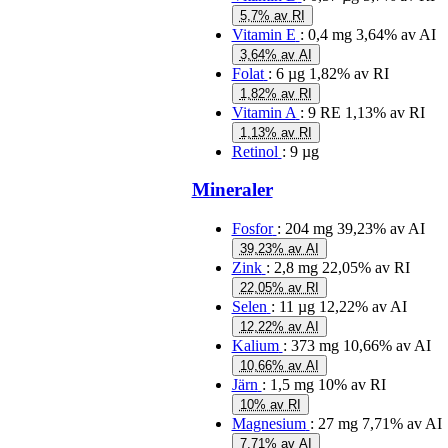
5,7% av RI
Vitamin E
: 0,4 mg
3,64% av AI
3,64% av AI
Folat
: 6 µg
1,82% av RI
1,82% av RI
Vitamin A
: 9 RE
1,13% av RI
1,13% av RI
Retinol
: 9 µg
Mineraler
Fosfor
: 204 mg
39,23% av AI
39,23% av AI
Zink
: 2,8 mg
22,05% av RI
22,05% av RI
Selen
: 11 µg
12,22% av AI
12,22% av AI
Kalium
: 373 mg
10,66% av AI
10,66% av AI
Järn
: 1,5 mg
10% av RI
10% av RI
Magnesium
: 27 mg
7,71% av AI
7,71% av AI