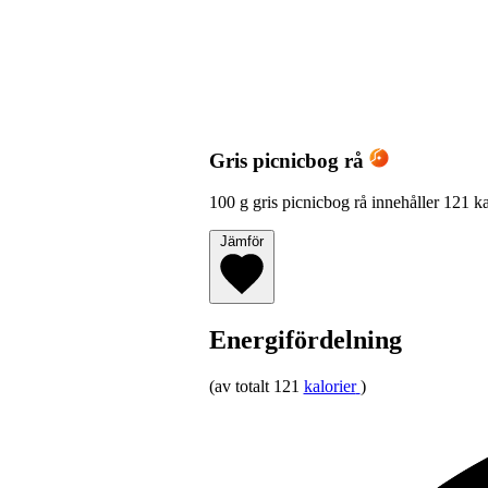
Gris picnicbog rå
100 g gris picnicbog rå innehåller 121 ka
Jämför
Energifördelning
(av totalt 121
kalorier
)