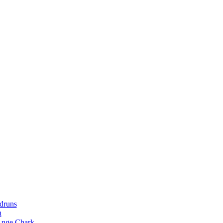
druns
h
nge Chark