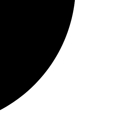
%
ein