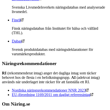
Svenska Livsmedelsverkets näringsdatabas med analyserade
livsmedel.
Fineli
Finsk näringsdatabas från Institutet för hälsa och välfärd
(THL).
Dabas
Svensk produktdatabas med näringsdeklarationer för
varumärkesprodukter.
Näringsrekommendationer
RI
(rekommenderat intag) anger det dagliga intag som täcker
behovet hos de flesta i en befolkningsgrupp.
AI
(adekvat intag)
används när underlaget inte räcker för att fastställa ett RI.
Nordiska näringsrekommendationer NNR 2023
EU-förordning 1169/2011 om dagligt referensintag
Om Näring.se