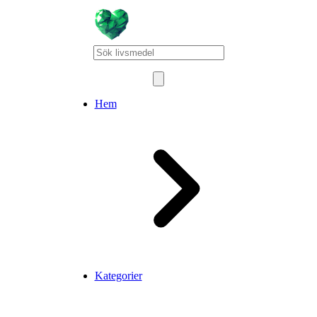
Hem
Kategorier