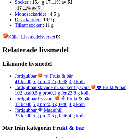
Socker
: 15,4 g
17,11% av RI
17,11% av RI
Monosackarider
: 4,5 g
Disackarider
: 10,9 g
Tillsatt socker
: 11 g
Källa: Livsmedelsverket
Relaterade livsmedel
Liknande livsmedel
Jordgubbar
🍓 Frukt & bär
41
kcal
0,5
g prot
0,2
g fett
8,3
g kolh
Jordgubbar skivade m. socker frysvara
🍓 Frukt & bär
102
kcal
0,5
g prot
0,1
g fett
23,8
g kolh
Jordgubbar frysvara
🍓 Frukt & bär
33
kcal
0,5
g prot
0,3
g fett
6,4
g kolh
Jordgubbar
Magnihill
33
kcal
0,5
g prot
0,5
g fett
6,4
g kolh
Mer från kategorin
Frukt & bär