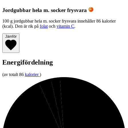
Jordgubbar hela m. socker frysvara
100 g jordgubbar hela m. socker frysvara innehåller 86 kalorier
(kcal). Den är rik på
folat
och
vitamin C
.
Jämför
Energifördelning
(av totalt 86
kalorier
)
1%
2%
3%
Fett
Protein
Fibrer