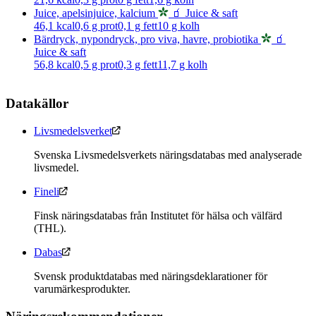
Juice, apelsinjuice, kalcium
🧃 Juice & saft
46,1
kcal
0,6
g prot
0,1
g fett
10
g kolh
Bärdryck, nypondryck, pro viva, havre, probiotika
🧃
Juice & saft
56,8
kcal
0,5
g prot
0,3
g fett
11,7
g kolh
Datakällor
Livsmedelsverket
Svenska Livsmedelsverkets näringsdatabas med analyserade
livsmedel.
Fineli
Finsk näringsdatabas från Institutet för hälsa och välfärd
(THL).
Dabas
Svensk produktdatabas med näringsdeklarationer för
varumärkesprodukter.