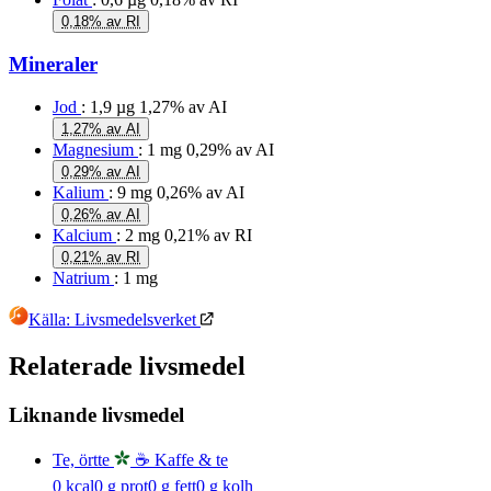
0,18% av RI
Mineraler
Jod
: 1,9 µg
1,27% av AI
1,27% av AI
Magnesium
: 1 mg
0,29% av AI
0,29% av AI
Kalium
: 9 mg
0,26% av AI
0,26% av AI
Kalcium
: 2 mg
0,21% av RI
0,21% av RI
Natrium
: 1 mg
Källa: Livsmedelsverket
Relaterade livsmedel
Liknande livsmedel
Te, örtte
☕ Kaffe & te
0
kcal
0
g prot
0
g fett
0
g kolh