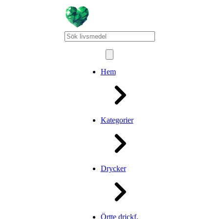
Hem
Kategorier
Drycker
Örtte drickf.