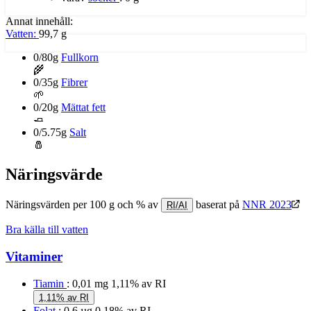
Annat innehåll:
Vatten:
99,7 g
0/80g
Fullkorn
🌾
0/35g
Fibrer
🌱
0/20g
Mättat fett
🧈
0/5.75g
Salt
🧂
Näringsvärde
Näringsvärden per 100 g och % av
baserat på
NNR 2023
RI/AI
Bra källa till vatten
Vitaminer
Tiamin
: 0,01 mg
1,11% av RI
1,11% av RI
Folat
: 0,6 µg
0,18% av RI