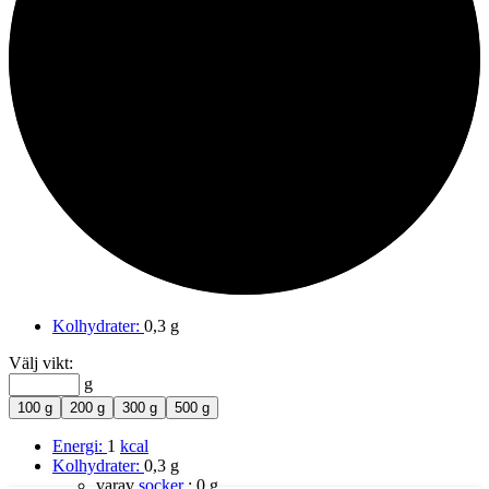
100%
Kolhydrater
Kolhydrater:
0,3 g
Välj vikt:
g
100 g
200 g
300 g
500 g
Energi:
1
kcal
Kolhydrater:
0,3 g
varav
socker
:
0 g