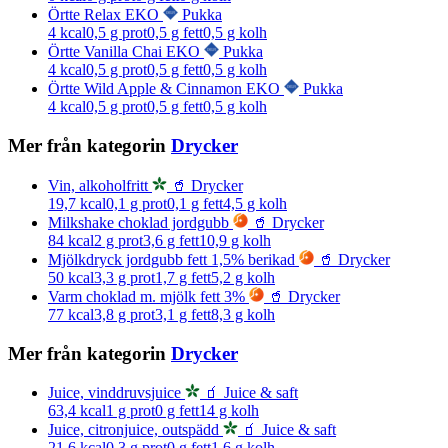
Örtte Relax EKO
Pukka
4
kcal
0,5
g prot
0,5
g fett
0,5
g kolh
Örtte Vanilla Chai EKO
Pukka
4
kcal
0,5
g prot
0,5
g fett
0,5
g kolh
Örtte Wild Apple & Cinnamon EKO
Pukka
4
kcal
0,5
g prot
0,5
g fett
0,5
g kolh
Mer från kategorin
Drycker
Vin, alkoholfritt
🥤 Drycker
19,7
kcal
0,1
g prot
0,1
g fett
4,5
g kolh
Milkshake choklad jordgubb
🥤 Drycker
84
kcal
2
g prot
3,6
g fett
10,9
g kolh
Mjölkdryck jordgubb fett 1,5% berikad
🥤 Drycker
50
kcal
3,3
g prot
1,7
g fett
5,2
g kolh
Varm choklad m. mjölk fett 3%
🥤 Drycker
77
kcal
3,8
g prot
3,1
g fett
8,3
g kolh
Mer från kategorin
Drycker
Juice, vinddruvsjuice
🧃 Juice & saft
63,4
kcal
1
g prot
0
g fett
14
g kolh
Juice, citronjuice, outspädd
🧃 Juice & saft
21,6
kcal
0,3
g prot
0
g fett
1,6
g kolh