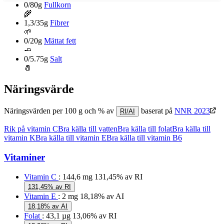
0/80g
Fullkorn
🌾
1,3/35g
Fibrer
🌱
0/20g
Mättat fett
🧈
0/5.75g
Salt
🧂
Näringsvärde
Näringsvärden per 100 g och % av
baserat på
NNR 2023
RI/AI
Rik på vitamin C
Bra källa till vatten
Bra källa till folat
Bra källa till
vitamin K
Bra källa till vitamin E
Bra källa till vitamin B6
Vitaminer
Vitamin C
: 144,6 mg
131,45% av RI
131,45% av RI
Vitamin E
: 2 mg
18,18% av AI
18,18% av AI
Folat
: 43,1 µg
13,06% av RI