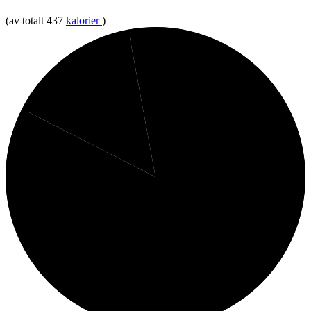
(av totalt 437
kalorier
)
3%
Kolhydrater
15%
Protein
83%
Fett