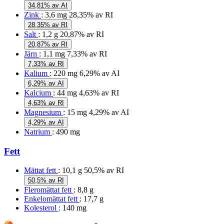
34,81% av AI
Zink
: 3,6 mg
28,35% av RI
28,35% av RI
Salt
: 1,2 g
20,87% av RI
20,87% av RI
Järn
: 1,1 mg
7,33% av RI
7,33% av RI
Kalium
: 220 mg
6,29% av AI
6,29% av AI
Kalcium
: 44 mg
4,63% av RI
4,63% av RI
Magnesium
: 15 mg
4,29% av AI
4,29% av AI
Natrium
: 490 mg
Fett
Mättat fett
: 10,1 g
50,5% av RI
50,5% av RI
Fleromättat fett
: 8,8 g
Enkelomättat fett
: 17,7 g
Kolesterol
: 140 mg