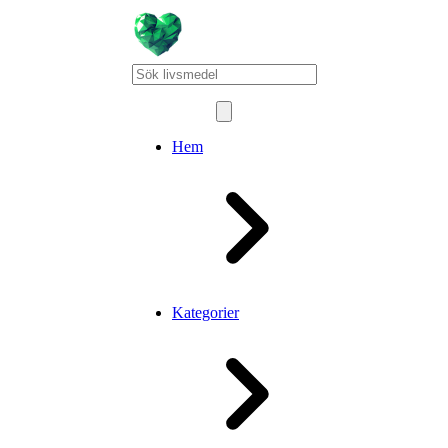
Hem
Kategorier