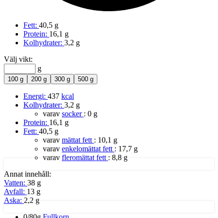
Fett:
40,5 g
Protein:
16,1 g
Kolhydrater:
3,2 g
Välj vikt:
g
100 g
200 g
300 g
500 g
Energi:
437
kcal
Kolhydrater:
3,2 g
varav
socker
:
0 g
Protein:
16,1 g
Fett:
40,5 g
varav
mättat fett
:
10,1 g
varav
enkelomättat fett
:
17,7 g
varav
fleromättat fett
:
8,8 g
Annat innehåll:
Vatten:
38 g
Avfall:
13 g
Aska:
2,2 g
0/80g
Fullkorn