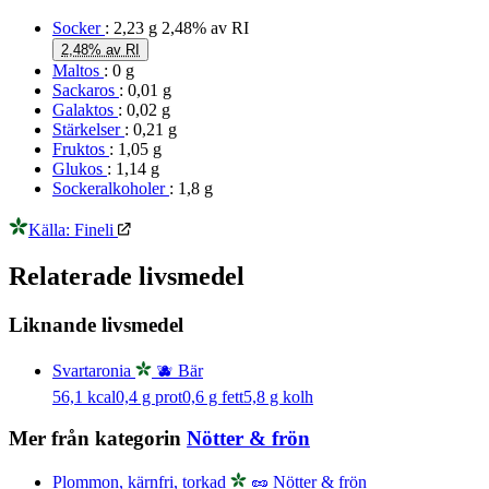
Socker
: 2,23 g
2,48% av RI
2,48% av RI
Maltos
: 0 g
Sackaros
: 0,01 g
Galaktos
: 0,02 g
Stärkelser
: 0,21 g
Fruktos
: 1,05 g
Glukos
: 1,14 g
Sockeralkoholer
: 1,8 g
Källa: Fineli
Relaterade livsmedel
Liknande livsmedel
Svartaronia
🫐 Bär
56,1
kcal
0,4
g prot
0,6
g fett
5,8
g kolh
Mer från kategorin
Nötter & frön
Plommon, kärnfri, torkad
🥜 Nötter & frön