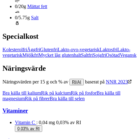
🌱
0/20g
Mättat fett
🧈
0/5.75g
Salt
🧂
Specialkost
Kolesterolfri
Äggfri
Glutenfri
Lakto-ovo-vegetarisk
Laktosfri
Lakto-
vegetarisk
Mjölkfri
Mycket låg glutenhalt
Saltfri
Sojafri
Osötad
Vegansk
Näringsvärde
Näringsvärden per 15 g och % av
baserat på
NNR 2023
RI/AI
Bra källa till kalium
Rik på kalcium
Rik på fosfor
Bra källa till
magnesium
Rik på fibrer
Bra källa till selen
Vitaminer
Vitamin C
: 0,04 mg
0,03% av RI
0,03% av RI