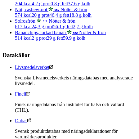
204
kcal
4,2
g prot
0,8
g fett
37,6
g kolh
Nöt, cashew-nöt
🥜 Nötter & frön
574
kcal
20
g prot
46,4
g fett
18,8
g kolh
Solrosfrön
🥜 Nötter & frön
617
kcal
24,3
g prot
56,1
g fett
2,7
g kolh
Bananchips, torkad banan
🥜 Nötter & frön
514
kcal
2
g prot
29
g fett
59,9
g kolh
Datakällor
Livsmedelsverket
Svenska Livsmedelsverkets näringsdatabas med analyserade
livsmedel.
Fineli
Finsk näringsdatabas från Institutet för hälsa och välfärd
(THL).
Dabas
Svensk produktdatabas med näringsdeklarationer för
varumärkesprodukter.