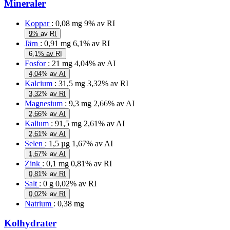
Mineraler
Koppar
: 0,08 mg
9% av RI
9% av RI
Järn
: 0,91 mg
6,1% av RI
6,1% av RI
Fosfor
: 21 mg
4,04% av AI
4,04% av AI
Kalcium
: 31,5 mg
3,32% av RI
3,32% av RI
Magnesium
: 9,3 mg
2,66% av AI
2,66% av AI
Kalium
: 91,5 mg
2,61% av AI
2,61% av AI
Selen
: 1,5 µg
1,67% av AI
1,67% av AI
Zink
: 0,1 mg
0,81% av RI
0,81% av RI
Salt
: 0 g
0,02% av RI
0,02% av RI
Natrium
: 0,38 mg
Kolhydrater