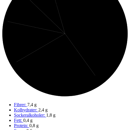
8%
Syror
Protein
9%
Fett
40%
Fibrer
12%
Sockeralkoholer
27%
Kolhydrater
Fibrer:
7,4 g
Kolhydrater:
2,4 g
Sockeralkoholer:
1,8 g
Fett:
0,4 g
Protein:
0,8 g