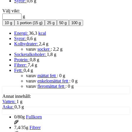
Syror:
0,6 g
Välj vikt:
g
10 g
1 portion (15 g)
25 g
50 g
100 g
Energi:
36,3
kcal
Syror:
0,6 g
Kolhydrater:
2,4 g
varav
socker
:
2,2 g
Sockeralkoholer:
1,8 g
Protein:
0,8 g
Fibrer:
7,4 g
Fett:
0,4 g
varav
mättat fett
:
0 g
varav
enkelomättat fett
:
0 g
varav
fleromättat fett
:
0 g
Annat innehåll:
Vatten:
1 g
Aska:
0,3 g
0/80g
Fullkorn
🌾
7,4/35g
Fibrer