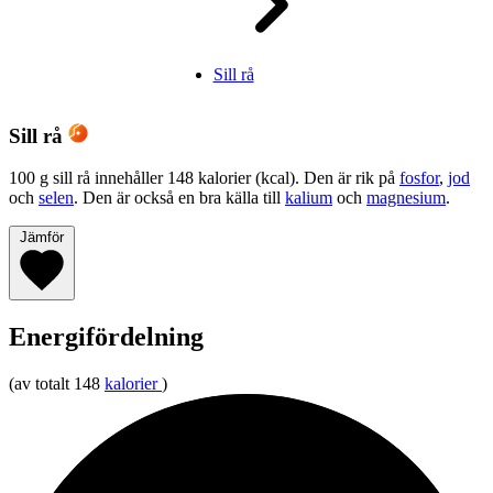
Sill rå
Sill rå
100 g sill rå innehåller 148 kalorier (kcal). Den är rik på
fosfor
,
jod
och
selen
. Den är också en bra källa till
kalium
och
magnesium
.
Jämför
Energifördelning
(av totalt 148
kalorier
)