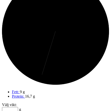
45%
Protein
55%
Fett
Fett:
9 g
Protein:
16,7 g
Välj vikt:
g