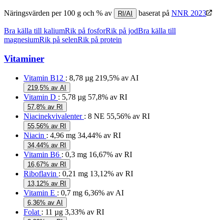
Näringsvärden per 100 g och % av
baserat på
NNR 2023
RI/AI
Bra källa till kalium
Rik på fosfor
Rik på jod
Bra källa till
magnesium
Rik på selen
Rik på protein
Vitaminer
Vitamin B12
: 8,78 µg
219,5% av AI
219,5% av AI
Vitamin D
: 5,78 µg
57,8% av RI
57,8% av RI
Niacinekvivalenter
: 8 NE
55,56% av RI
55,56% av RI
Niacin
: 4,96 mg
34,44% av RI
34,44% av RI
Vitamin B6
: 0,3 mg
16,67% av RI
16,67% av RI
Riboflavin
: 0,21 mg
13,12% av RI
13,12% av RI
Vitamin E
: 0,7 mg
6,36% av AI
6,36% av AI
Folat
: 11 µg
3,33% av RI