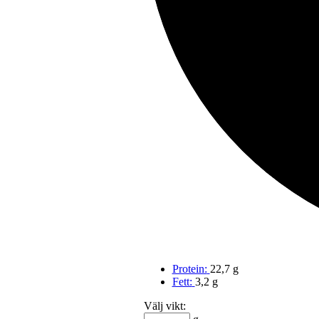
Protein:
22,7 g
Fett:
3,2 g
Välj vikt: