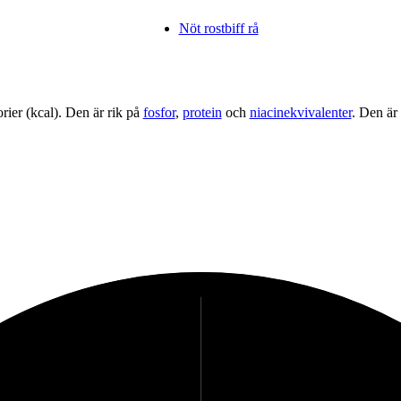
Nöt rostbiff rå
orier (kcal). Den är rik på
fosfor
,
protein
och
niacinekvivalenter
. Den är 