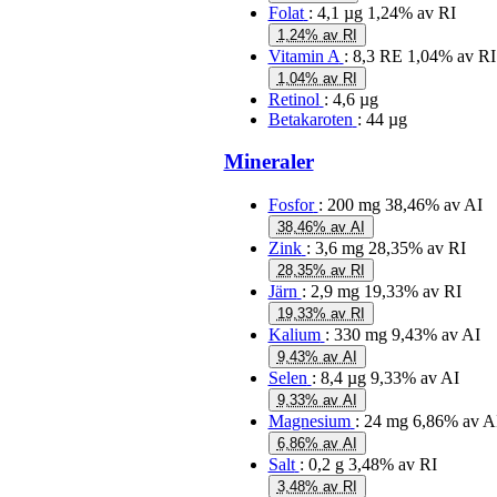
Folat
: 4,1 µg
1,24% av RI
1,24% av RI
Vitamin A
: 8,3 RE
1,04% av RI
1,04% av RI
Retinol
: 4,6 µg
Betakaroten
: 44 µg
Mineraler
Fosfor
: 200 mg
38,46% av AI
38,46% av AI
Zink
: 3,6 mg
28,35% av RI
28,35% av RI
Järn
: 2,9 mg
19,33% av RI
19,33% av RI
Kalium
: 330 mg
9,43% av AI
9,43% av AI
Selen
: 8,4 µg
9,33% av AI
9,33% av AI
Magnesium
: 24 mg
6,86% av A
6,86% av AI
Salt
: 0,2 g
3,48% av RI
3,48% av RI