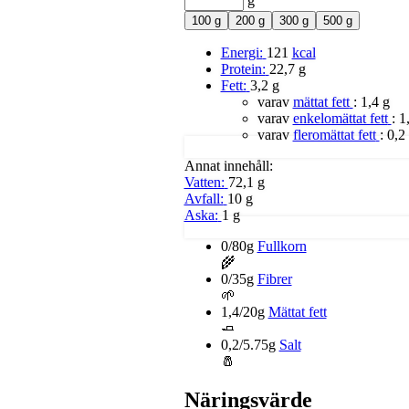
g
100 g
200 g
300 g
500 g
Energi:
121
kcal
Protein:
22,7 g
Fett:
3,2 g
varav
mättat fett
:
1,4 g
varav
enkelomättat fett
:
1,
varav
fleromättat fett
:
0,2
Annat innehåll:
Vatten:
72,1 g
Avfall:
10 g
Aska:
1 g
0/80g
Fullkorn
🌾
0/35g
Fibrer
🌱
1,4/20g
Mättat fett
🧈
0,2/5.75g
Salt
🧂
Näringsvärde