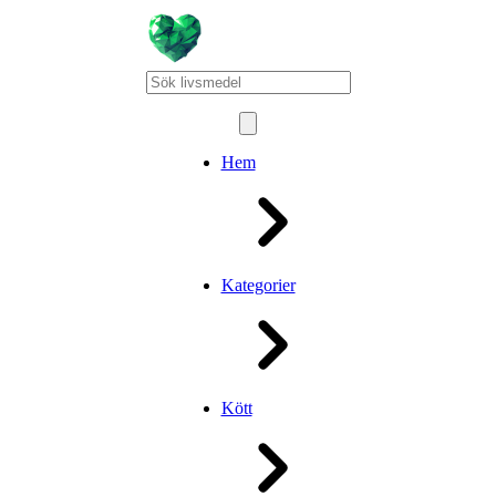
Hem
Kategorier
Kött