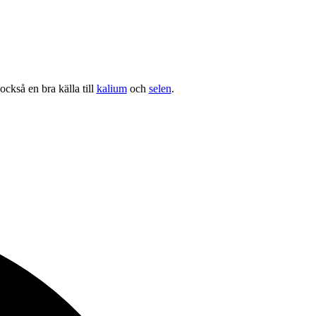
också en bra källa till
kalium
och
selen
.