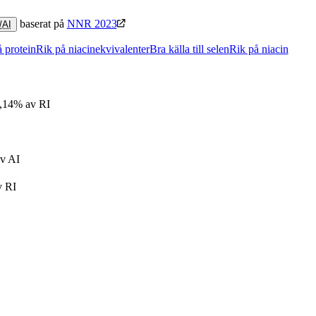
baserat på
NNR 2023
/AI
 protein
Rik på niacinekvivalenter
Bra källa till selen
Rik på niacin
,14% av RI
v AI
v RI