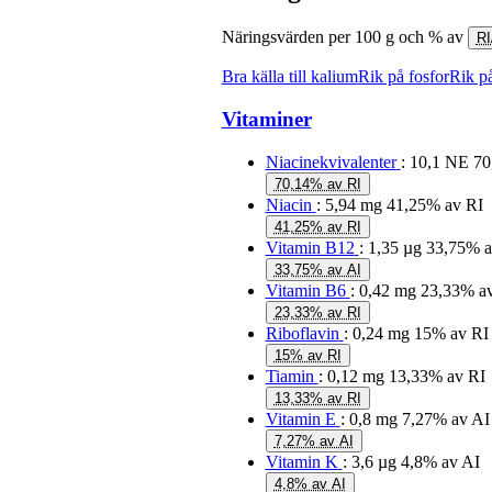
Näringsvärden per 100 g och % av
RI
Bra källa till kalium
Rik på fosfor
Rik på
Vitaminer
Niacinekvivalenter
: 10,1 NE
70
70,14% av RI
Niacin
: 5,94 mg
41,25% av RI
41,25% av RI
Vitamin B12
: 1,35 µg
33,75% a
33,75% av AI
Vitamin B6
: 0,42 mg
23,33% a
23,33% av RI
Riboflavin
: 0,24 mg
15% av RI
15% av RI
Tiamin
: 0,12 mg
13,33% av RI
13,33% av RI
Vitamin E
: 0,8 mg
7,27% av AI
7,27% av AI
Vitamin K
: 3,6 µg
4,8% av AI
4,8% av AI