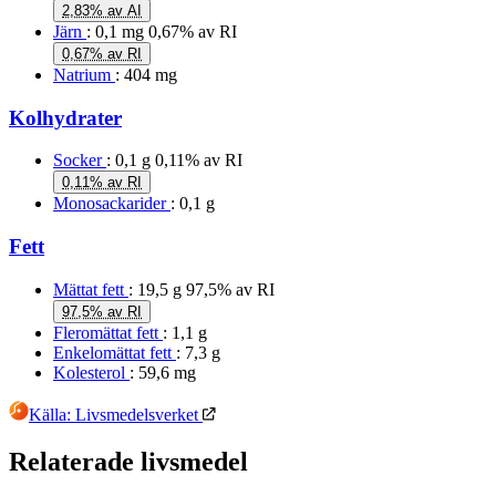
2,83% av AI
Järn
: 0,1 mg
0,67% av RI
0,67% av RI
Natrium
: 404 mg
Kolhydrater
Socker
: 0,1 g
0,11% av RI
0,11% av RI
Monosackarider
: 0,1 g
Fett
Mättat fett
: 19,5 g
97,5% av RI
97,5% av RI
Fleromättat fett
: 1,1 g
Enkelomättat fett
: 7,3 g
Kolesterol
: 59,6 mg
Källa: Livsmedelsverket
Relaterade livsmedel