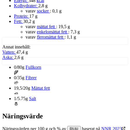
Energi:
348
kcal
Kolhydrater:
2,8 g
varav
socker
:
0,1 g
Protein:
17 g
Fett:
30,2 g
varav
mättat fett
:
19,5 g
varav
enkelomättat fett
:
7,3 g
varav
fleromättat fett
:
1,1 g
Annat innehåll:
Vatten:
47,4 g
Aska:
2,6 g
0/80g
Fullkorn
🌾
0/35g
Fibrer
🌱
19,5/20g
Mättat fett
🧈
1/5.75g
Salt
🧂
Näringsvärde
Näringsvärden per 100 g och % av
baserat på
NNR 2023
RI/AI