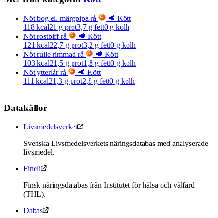
Nöt bog el. märgpipa rå
🥩 Kött
118
kcal
21
g prot
3,7
g fett
0
g kolh
Nöt rostbiff rå
🥩 Kött
121
kcal
22,7
g prot
3,2
g fett
0
g kolh
Nöt rulle rimmad rå
🥩 Kött
103
kcal
21,5
g prot
1,8
g fett
0
g kolh
Nöt ytterlår rå
🥩 Kött
111
kcal
21,3
g prot
2,8
g fett
0
g kolh
Datakällor
Livsmedelsverket
Svenska Livsmedelsverkets näringsdatabas med analyserade
livsmedel.
Fineli
Finsk näringsdatabas från Institutet för hälsa och välfärd
(THL).
Dabas