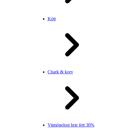
Kött
Chark & korv
Vitmögelost brie fett 30%